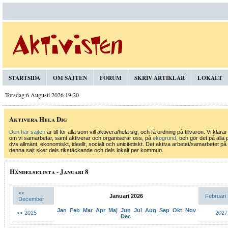
STARTSIDA
OM SAJTEN
FORUM
SKRIV ARTIKLAR
LOKALT
Torsdag 6 Augusti 2026 19:20
Aktivera Hela Dig
Den här sajten
är till för alla som vill aktivera/hela sig, och få ordning på tillvaron. Vi klarar
om vi samarbetar, samt aktiverar och organiserar oss, på
ekogrund
, och gör det på alla 
dvs allmänt, ekonomiskt, ideellt, socialt och unicitetiskt. Det aktiva arbetet/samarbetet på
denna sajt sker dels rikstäckande och dels lokalt per kommun.
Händelselista - Januari 8
<<
Januari 2026
Februari
December
Jan
Feb
Mar
Apr
Maj
Jun
Jul
Aug
Sep
Okt
Nov
<< 2025
2027
Dec