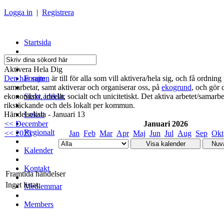
Logga in
|
Registrera
Startsida
Om sajten
Aktivera Hela Dig
Den här sajten
Forum
är till för alla som vill aktivera/hela sig, och få ordning
samarbetar, samt aktiverar och organiserar oss, på
ekogrund
, och gör 
ekonomiskt, ideellt, socialt och unicitetiskt. Det aktiva arbetet/samarbe
Skriv artiklar
rikstäckande och dels lokalt per kommun.
Händelselista - Januari 13
Lokalt
<< December
Januari 2026
Regionalt
<< 2025
Jan
Feb
Mar
Apr
Maj
Jun
Jul
Aug
Sep
Okt
Kalender
Kontakt
Framtida händelser
Inget listat.
Medlemmar
Members