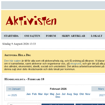
STARTSIDA
OM SAJTEN
FORUM
SKRIV ARTIKLAR
LOKALT
Söndag 9 Augusti 2026 13:33
Aktivera Hela Dig
Den här sajten
är till för alla som vill aktivera/hela sig, och få ordning på tillvaron. Vi klarar
om vi samarbetar, samt aktiverar och organiserar oss, på
ekogrund
, och gör det på alla 
dvs allmänt, ekonomiskt, ideellt, socialt och unicitetiskt. Det aktiva arbetet/samarbetet på
denna sajt sker dels rikstäckande och dels lokalt per kommun.
Händelselista - Februari 18
<< Januari
Februari 2026
Mars 
Jan
Feb
Mar
Apr
Maj
Jun
Jul
Aug
Sep
Okt
Nov
<< 2025
2027
Dec