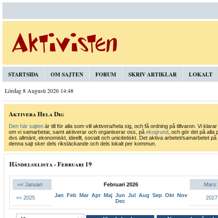
STARTSIDA
OM SAJTEN
FORUM
SKRIV ARTIKLAR
LOKALT
Lördag 8 Augusti 2026 14:48
Aktivera Hela Dig
Den här sajten
är till för alla som vill aktivera/hela sig, och få ordning på tillvaron. Vi klarar
om vi samarbetar, samt aktiverar och organiserar oss, på
ekogrund
, och gör det på alla 
dvs allmänt, ekonomiskt, ideellt, socialt och unicitetiskt. Det aktiva arbetet/samarbetet på
denna sajt sker dels rikstäckande och dels lokalt per kommun.
Händelselista - Februari 19
<< Januari
Februari 2026
Mars 
Jan
Feb
Mar
Apr
Maj
Jun
Jul
Aug
Sep
Okt
Nov
<< 2025
2027
Dec