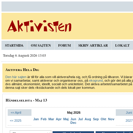
STARTSIDA
OM SAJTEN
FORUM
SKRIV ARTIKLAR
LOKALT
Torsdag 6 Augusti 2026 13:03
Aktivera Hela Dig
Den här sajten
är till för alla som vill aktivera/hela sig, och få ordning på tillvaron. Vi klarar
om vi samarbetar, samt aktiverar och organiserar oss, på
ekogrund
, och gör det på alla 
dvs allmänt, ekonomiskt, ideellt, socialt och unicitetiskt. Det aktiva arbetet/samarbetet på
denna sajt sker dels rikstäckande och dels lokalt per kommun.
Händelselista - Maj 13
<< April
Maj 2026
Juni
Jan
Feb
Mar
Apr
Maj
Jun
Jul
Aug
Sep
Okt
Nov
<< 2025
2027
Dec