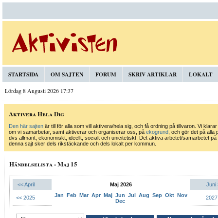
STARTSIDA
OM SAJTEN
FORUM
SKRIV ARTIKLAR
LOKALT
Lördag 8 Augusti 2026 17:37
Aktivera Hela Dig
Den här sajten
är till för alla som vill aktivera/hela sig, och få ordning på tillvaron. Vi klarar
om vi samarbetar, samt aktiverar och organiserar oss, på
ekogrund
, och gör det på alla 
dvs allmänt, ekonomiskt, ideellt, socialt och unicitetiskt. Det aktiva arbetet/samarbetet på
denna sajt sker dels rikstäckande och dels lokalt per kommun.
Händelselista - Maj 15
<< April
Maj 2026
Juni
Jan
Feb
Mar
Apr
Maj
Jun
Jul
Aug
Sep
Okt
Nov
<< 2025
2027
Dec