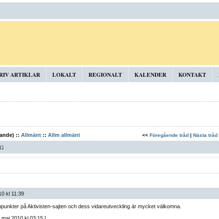
RIV ARTIKLAR
LOKALT
REGIONALT
KALENDER
KONTAKT
kande) ::
Allmänt
::
Allm allmänt
<<
Föregående tråd
|
Nästa tråd
NG
0 kl 11:39
npunkter på Aktivisten-sajten och dess vidareutveckling är mycket välkomna.
 maj 2010 kl 03:15 ]