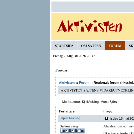
STARTSIDA
OM SAJTEN
FORUM
SK
Fredag 7 Augusti 2026 20:37
Forum
Aktivisten
::
Forum
:: Regionalt forum (rikstäc
AKTIVISTEN-SAJTENS VIDAREUTVECKLI
Moderatorer: Kjell Askling, Mona Björs
Författare
Inlägg
Kjell Askling
tisdag 18 maj 201
Sajtansvarig
Alla idéer om och sy
[ Redigerat fredag 21