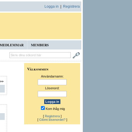
Logga in
|
Registrera
MEDLEMMAR
MEMBERS
Välkommen
Användarnamn:
>>
Lösenord:
Kom ihåg mig
[
Registrera
]
[
Glömt lösenordet?
]